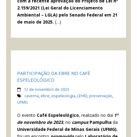
com a recente aprovação do Projeto de Lei nº
2.159/2021 (Lei Geral do Licenciamento
Ambiental – LGLA) pelo Senado Federal em 21
de maio de 2025.
(…)
PARTICIPAÇÃO DA EBRE NO CAFÉ
ESPELEOLÓGICO
12 de novembro de 2023
caverna
,
ebre
,
espeleologia
,
LEHID
,
preservação
,
UFMG
O evento
Café Espeleológico
, realizado no dia
1º
de novembro de 2023
, no
campus
Pampulha
da
Universidade Federal de Minas Gerais (UFMG)
,
foi um encontro
promovido
pelo
Laboratório de