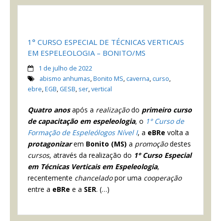
1° CURSO ESPECIAL DE TÉCNICAS VERTICAIS
EM ESPELEOLOGIA – BONITO/MS
1 de julho de 2022
abismo anhumas
,
Bonito MS
,
caverna
,
curso
,
ebre
,
EGB
,
GESB
,
ser
,
vertical
Quatro anos
após a
realização
do
primeiro curso
de capacitação em espeleologia
, o
1° Curso de
Formação de Espeleólogos Nível I
, a
eBRe
volta a
protagonizar
em
Bonito (MS)
a
promoção
destes
cursos
, através da realização do
1°
Curso Especial
em Técnicas Verticais em Espeleologia
,
recentemente
chancelado
por uma
cooperação
entre a
eBRe
e a
SER
. (…)