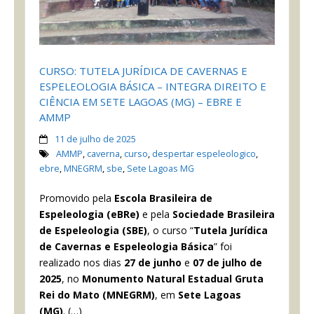
CURSO: TUTELA JURÍDICA DE CAVERNAS E
ESPELEOLOGIA BÁSICA – INTEGRA DIREITO E
CIÊNCIA EM SETE LAGOAS (MG) – EBRE E
AMMP
11 de julho de 2025
AMMP
,
caverna
,
curso
,
despertar espeleologico
,
ebre
,
MNEGRM
,
sbe
,
Sete Lagoas MG
Promovido pela
Escola Brasileira de
Espeleologia (eBRe)
e pela
Sociedade Brasileira
de Espeleologia (SBE)
, o curso “
Tutela Jurídica
de Cavernas e Espeleologia Básica
” foi
realizado nos dias
27 de junho
e
07 de julho de
2025
, no
Monumento Natural Estadual Gruta
Rei do Mato
(MNEGRM)
, em
Sete Lagoas
(MG)
. (…)