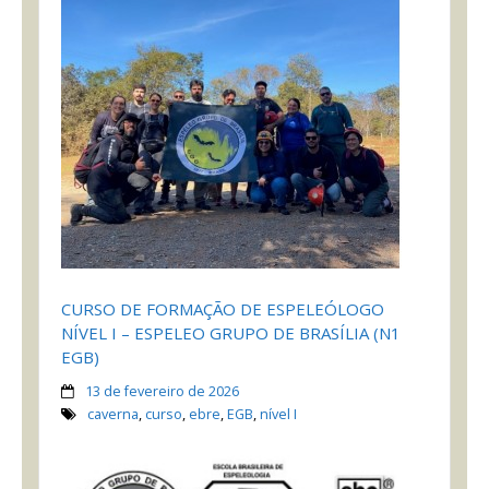
CURSO DE FORMAÇÃO DE ESPELEÓLOGO
NÍVEL I – ESPELEO GRUPO DE BRASÍLIA (N1
EGB)
13 de fevereiro de 2026
caverna
,
curso
,
ebre
,
EGB
,
nível I