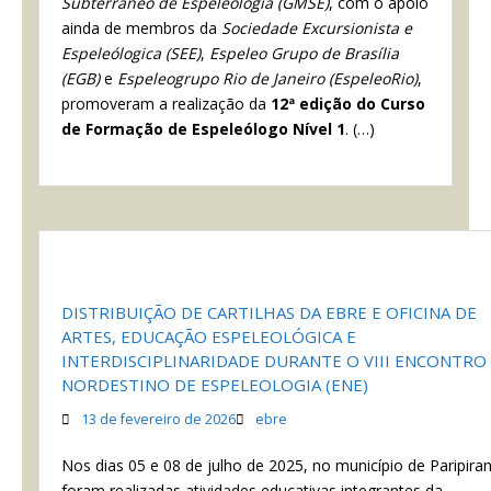
Subterrâneo de Espeleologia (GMSE)
, com o apoio
ainda de membros da
Sociedade Excursionista e
Espeleólogica (SEE)
,
Espeleo Grupo de Brasília
(EGB)
e
Espeleogrupo Rio de Janeiro (EspeleoRio)
,
promoveram a realização da
12ª edição do Curso
de Formação de Espeleólogo Nível 1
. (…)
DISTRIBUIÇÃO DE CARTILHAS DA EBRE E OFICINA DE
ARTES, EDUCAÇÃO ESPELEOLÓGICA E
INTERDISCIPLINARIDADE DURANTE O VIII ENCONTRO
NORDESTINO DE ESPELEOLOGIA (ENE)
13 de fevereiro de 2026
ebre
Nos dias 05 e 08 de julho de 2025, no município de Paripira
foram realizadas atividades educativas integrantes da