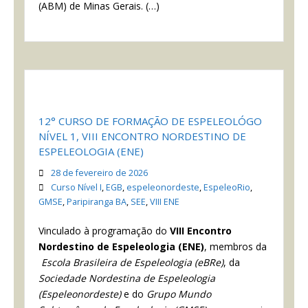
(ABM) de Minas Gerais. (…)
12° CURSO DE FORMAÇÃO DE ESPELEOLÓGO
NÍVEL 1, VIII ENCONTRO NORDESTINO DE
ESPELEOLOGIA (ENE)
28 de fevereiro de 2026
Curso Nível I
,
EGB
,
espeleonordeste
,
EspeleoRio
,
GMSE
,
Paripiranga BA
,
SEE
,
VIII ENE
Vinculado à programação do
VIII Encontro
Nordestino de Espeleologia
(ENE)
, membros da
Escola Brasileira de Espeleologia (eBRe)
, da
Sociedade Nordestina de Espeleologia
(Espeleonordeste)
e do
Grupo Mundo