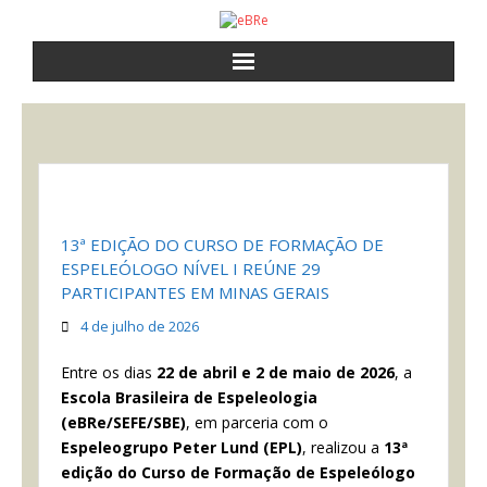
a eBRe
cursos
atividades
13ª EDIÇÃO DO CURSO DE FORMAÇÃO DE
ESPELEÓLOGO NÍVEL I REÚNE 29
notícias
PARTICIPANTES EM MINAS GERAIS
contato
4 de julho de 2026
Entre os dias
22 de abril e 2 de maio de 2026
, a
Escola Brasileira de Espeleologia
(eBRe/SEFE/SBE)
, em parceria com o
Espeleogrupo Peter Lund (EPL)
, realizou a
13ª
edição do Curso de Formação de Espeleólogo