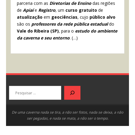
parceria com as
Diretorias de Ensino
das regiões
de
Apiaí
e
Registro
, um
curso gratuito
de
atualização
em
geociências
, cujo
público alvo
são os
professores da rede pública estadual
do
Vale do Ribeira (SP)
, para o
estudo do ambiente
da caverna e seu entorno
. (…)
Pesquisar
De uma caverna nada se tira, a não ser fotos, nada se deixa, a não
ser pegadas, e nada se mata, a não ser o tempo.