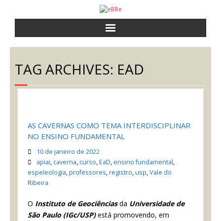
a eBRe
TAG ARCHIVES:
EAD
cursos
atividades
notícias
AS CAVERNAS COMO TEMA INTERDISCIPLINAR
NO ENSINO FUNDAMENTAL
contato
10 de janeiro de 2022
apiai
,
caverna
,
curso
,
EaD
,
ensino fundamental
,
espeleologia
,
professores
,
registro
,
usp
,
Vale do
Ribeira
O
Instituto de Geociências
da
Universidade de
São Paulo (IGc/USP)
está promovendo, em