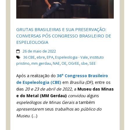
GRUTAS BRASILEIRAS E SUA PRESERVAÇÃO:
CONVERSAS PÓS CONGRESSO BRASILEIRO DE
ESPELEOLOGIA
26 de maio de 2022
36 CBE
,
ebre
,
EPA
,
Espeleologia - Vale
,
instituto
pristino
,
mm gerdau
,
NAE
,
OE
,
OGrEE
,
sbe
,
SEE
Após a realização do
36° Congresso Brasileiro
de Espeleologia (CBE)
em
Brasília (DF)
, entre os
dias
20 e 23 de abril de 2022
, a
Museu das Minas
e do Metal (MM Gerdau)
convidou
alguns
espeleólogos de Minas Gerais
a também
apresentarem
seus
trabalhos
ao
público do
Museu
. (…)