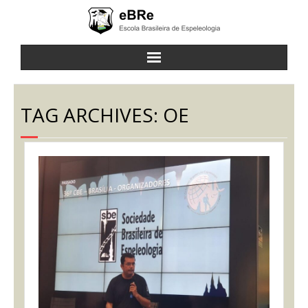
a eBRe
TAG ARCHIVES:
OE
cursos
atividades
notícias
contato