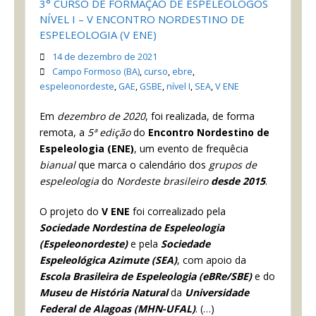
3° CURSO DE FORMAÇÃO DE ESPELEÓLOGOS
NÍVEL I – V ENCONTRO NORDESTINO DE
ESPELEOLOGIA (V ENE)
14 de dezembro de 2021
Campo Formoso (BA)
,
curso
,
ebre
,
espeleonordeste
,
GAE
,
GSBE
,
nível I
,
SEA
,
V ENE
Em
dezembro de 2020
, foi realizada, de forma
remota, a
5ª edição
do
Encontro Nordestino de
Espeleologia (ENE)
, um evento de frequêcia
bianual
que marca o calendário dos
grupos de
espeleologia
do
Nordeste brasileiro
desde 2015
.
O projeto do
V ENE
foi correalizado pela
Sociedade Nordestina de Espeleologia
(Espeleonordeste)
e pela
Sociedade
Espeleológica Azimute (SEA)
, com apoio da
Escola Brasileira de Espeleologia (eBRe/SBE)
e do
Museu de História Natural
da
Universidade
Federal de Alagoas (MHN-UFAL)
. (…)