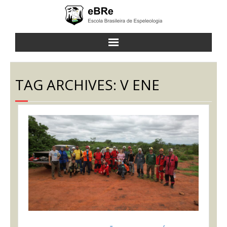
a eBRe
TAG ARCHIVES:
V ENE
cursos
atividades
notícias
contato