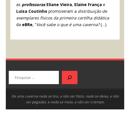
as
professoras
Eliane Vieira
,
Elaine França
e
Luisa Coutinho
promoveram a
distribuição de
exemplares físicos da primeira cartilha didática
da
eBRe
, “
Você sabe o que é uma caverna?
(…)
Pesquisar
De uma caverna nada se tira, a não ser fotos, nada se deixa, a não
ser pegadas, e nada se mata, a não ser o tempo.