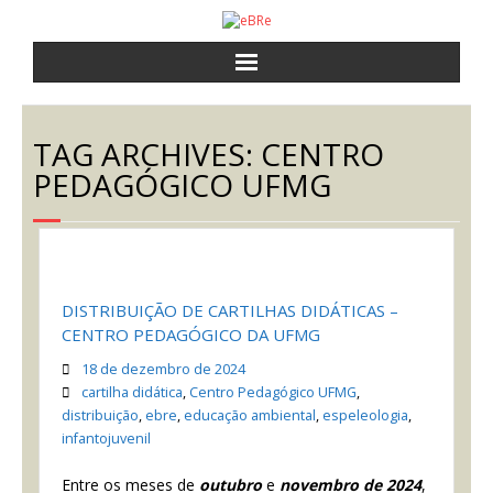
a eBRe
TAG ARCHIVES:
CENTRO
cursos
PEDAGÓGICO UFMG
atividades
notícias
DISTRIBUIÇÃO DE CARTILHAS DIDÁTICAS –
contato
CENTRO PEDAGÓGICO DA UFMG
18 de dezembro de 2024
cartilha didática
,
Centro Pedagógico UFMG
,
distribuição
,
ebre
,
educação ambiental
,
espeleologia
,
infantojuvenil
Entre os meses de
outubro
e
novembro de 2024
,