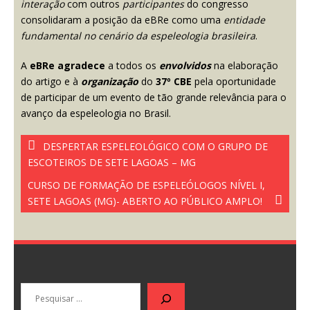
interação
com outros
participantes
do congresso
consolidaram a posição da eBRe como uma
entidade
fundamental no cenário da espeleologia brasileira
.
A
eBRe
agradece
a todos os
envolvidos
na elaboração
do artigo e à
organização
do
37º CBE
pela oportunidade
de participar de um evento de tão grande relevância para o
avanço da espeleologia no Brasil.
DESPERTAR ESPELEOLÓGICO COM O GRUPO DE
ESCOTEIROS DE SETE LAGOAS – MG
CURSO DE FORMAÇÃO DE ESPELEÓLOGOS NÍVEL I,
SETE LAGOAS (MG)- ABERTO AO PÚBLICO AMPLO!
Pesquisar