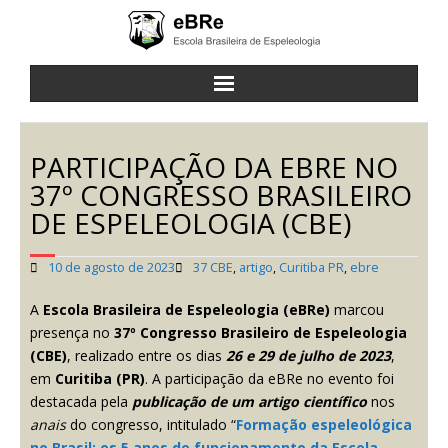
a eBRe
PARTICIPAÇÃO DA EBRE NO
cursos
37º CONGRESSO BRASILEIRO
DE ESPELEOLOGIA (CBE)
atividades
10 de agosto de 2023
37 CBE
,
artigo
,
Curitiba PR
,
ebre
notícias
A
Escola Brasileira de Espeleologia (eBRe)
marcou
contato
presença no
37º Congresso Brasileiro de Espeleologia
(CBE)
, realizado entre os dias
26 e 29 de julho de 2023
,
em
Curitiba (PR)
. A participação da eBRe no evento foi
destacada pela
publicação de um artigo científico
nos
anais
do congresso, intitulado “
Formação espeleológica
no Brasil: os 5 anos de funcionamento da Escola